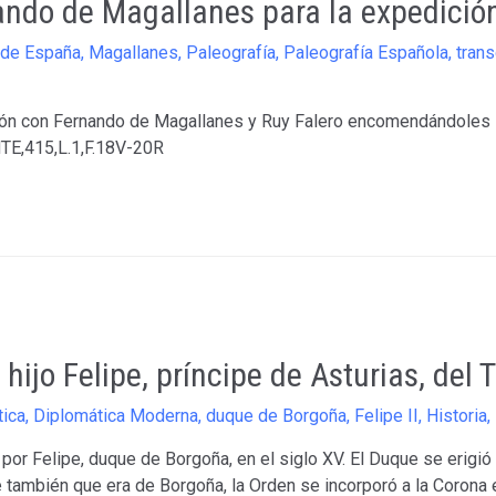
ndo de Magallanes para la expedición
 de España
,
Magallanes
,
Paleografía
,
Paleografía Española
,
tran
ción con Fernando de Magallanes y Ruy Falero encomendándoles l
TE,415,L.1,F.18V-20R
 hijo Felipe, príncipe de Asturias, del 
tica
,
Diplomática Moderna
,
duque de Borgoña
,
Felipe II
,
Historia
,
por Felipe, duque de Borgoña, en el siglo XV. El Duque se erigió
 también que era de Borgoña, la Orden se incorporó a la Corona 