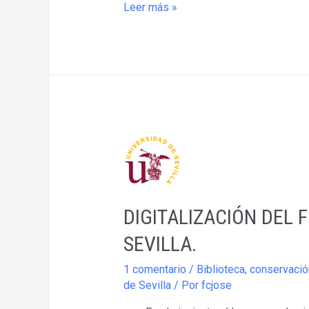
DOCUMENTAL
Leer más »
SOBRE
EL
ARCHIVO
DE
INDIAS
DIGITALIZACIÓN DEL 
SEVILLA.
1 comentario
/
Biblioteca
,
conservació
de Sevilla
/ Por
fcjose