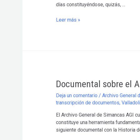
días constituyéndose, quizás, …
Cesión
Leer más »
de
Carlos
I
a
su
hijo
Felipe,
príncipe
Documental sobre el A
de
Asturias,
Deja un comentario
/
Archivo General 
del
transcripción de documentos
,
Valladol
Toisón
El Archivo General de Simancas AGI cu
de
constituye una herramienta fundamenta
Oro
siguiente documental con la Historia de