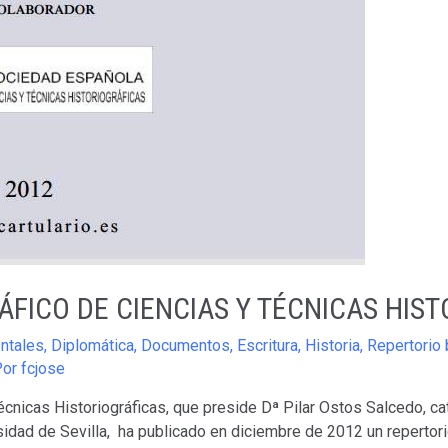
ÁFICO DE CIENCIAS Y TÉCNICAS HIS
ntales
,
Diplomática
,
Documentos
,
Escritura
,
Historia
,
Repertorio 
Por
fcjose
cnicas Historiográficas, que preside Dª Pilar Ostos Salcedo, cat
rsidad de Sevilla, ha publicado en diciembre de 2012 un repertor