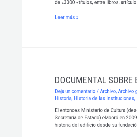
de «3300 «títulos, entre libros, artícul
REPERTORIO
Leer más »
BIBLIOGRÁFICO
DE
CIENCIAS
Y
TÉCNICAS
HISTORIOGRÁFICAS
2012
DOCUMENTAL SOBRE E
Deja un comentario
/
Archivo
,
Archivo 
Historia
,
HIstoria de las Instituciones
,
El entonces Ministerio de Cultura (de
Secretaría de Estado) elaboró en 2009 
historia del edificio desde su fundaci