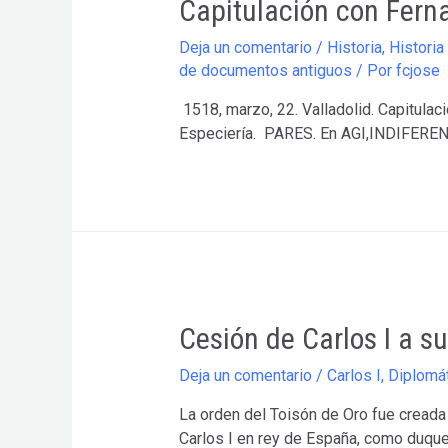
Capitulación con Ferna
Deja un comentario
/
Historia
,
Historia
de documentos antiguos
/ Por
fcjose
1518, marzo, 22. Valladolid. Capitula
Especiería. PARES. En AGI,INDIFEREN
Cesión de Carlos I a su
Deja un comentario
/
Carlos I
,
Diplomá
La orden del Toisón de Oro fue creada 
Carlos I en rey de España, como duque