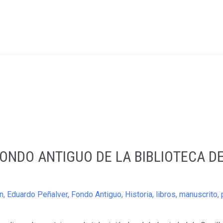
FONDO ANTIGUO DE LA BIBLIOTECA D
n
,
Eduardo Peñalver
,
Fondo Antiguo
,
Historia
,
libros
,
manuscrito
,