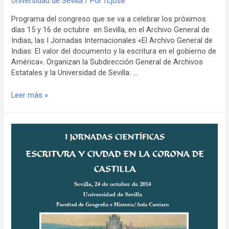
Universidad de Sevilla
/ Por
fcjose
Programa del congreso que se va a celebrar los próximos
días 15 y 16 de octubre en Sevilla, en el Archivo General de
Indias, las I Jornadas Internacionales «El Archivo General de
Indias: El valor del documento y la escritura en el gobierno de
América». Organizan la Subdirección General de Archivos
Estatales y la Universidad de Sevilla. …
I
Leer más »
JORNADAS
INTERNACIONALES
«El
Archivo
General
de
Indias:
El
valor
del
documento
y