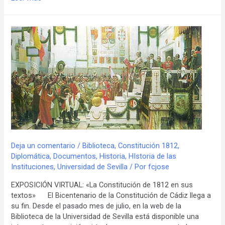
REAL
ORDEN
EN
EL
DESPACHO
DEL
REY:
SECRETARIOS,
PRESIDENTES
Y
VALIDOS.
Deja un comentario
/
Biblioteca
,
Constitución 1812
,
Diplomática
,
Documentos
,
Historia
,
HIstoria de las
Instituciones
,
Universidad de Sevilla
/ Por
fcjose
EXPOSICIÓN VIRTUAL: «La Constitución de 1812 en sus
textos» El Bicentenario de la Constitución de Cádiz llega a
su fin. Desde el pasado mes de julio, en la web de la
Biblioteca de la Universidad de Sevilla está disponible una