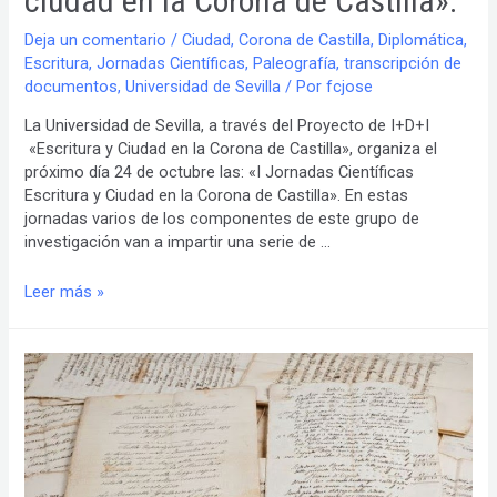
ciudad en la Corona de Castilla».
Deja un comentario
/
Ciudad
,
Corona de Castilla
,
Diplomática
,
Escritura
,
Jornadas Científicas
,
Paleografía
,
transcripción de
documentos
,
Universidad de Sevilla
/ Por
fcjose
La Universidad de Sevilla, a través del Proyecto de I+D+I
«Escritura y Ciudad en la Corona de Castilla», organiza el
próximo día 24 de octubre las: «I Jornadas Científicas
Escritura y Ciudad en la Corona de Castilla». En estas
jornadas varios de los componentes de este grupo de
investigación van a impartir una serie de …
I
Leer más »
Jornadas
Científicas
«Escritura
y
ciudad
en
la
Corona