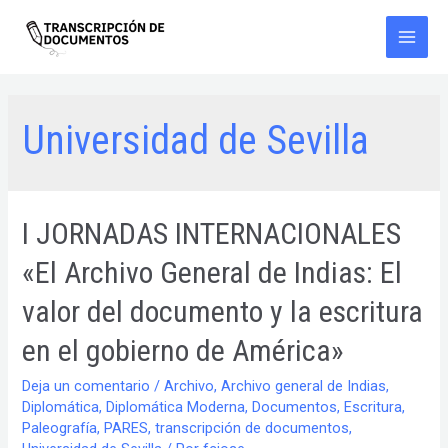
Ir
al
contenido
Main
Men
Universidad de Sevilla
I JORNADAS INTERNACIONALES
«El Archivo General de Indias: El
valor del documento y la escritura
en el gobierno de América»
Deja un comentario
/
Archivo
,
Archivo general de Indias
,
Diplomática
,
Diplomática Moderna
,
Documentos
,
Escritura
,
Paleografía
,
PARES
,
transcripción de documentos
,