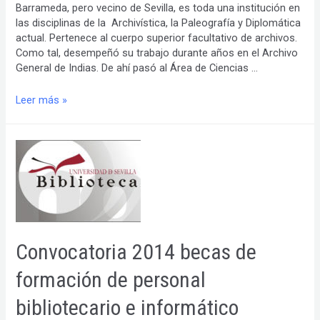
Barrameda, pero vecino de Sevilla, es toda una institución en
las disciplinas de la Archivística, la Paleografía y Diplomática
actual. Pertenece al cuerpo superior facultativo de archivos.
Como tal, desempeñó su trabajo durante años en el Archivo
General de Indias. De ahí pasó al Área de Ciencias …
Entrevista
Leer más »
a
D.
Manuel
Romero
Tallafigo,
catedrático
de
Ciencias
y
Convocatoria 2014 becas de
Técnicas
Historiográficas
formación de personal
Univ.
Sevilla
bibliotecario e informático