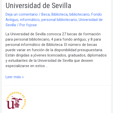
Universidad de Sevilla
Deja un comentario
/
Beca
,
Biblioteca
,
bibliotecario
,
Fondo
Antiguo
,
informático
,
personal bibliotecario
,
Universidad de
Sevilla
/ Por
fcjose
La Universidad de Sevilla convoca 27 becas de formación
para personal bibliotecario, 4 para fondo antiguo, y 8 para
personal informático de Biblioteca. El número de becas
puede variar en función de la disponibilidad presupuestaria.
Están dirigidas a jóvenes licenciados, graduados, diplomados
y estudiantes de la Universidad de Sevilla que deseen
especializarse en estos …
Convocatoria
Leer más »
2014
becas
de
formación
de
personal