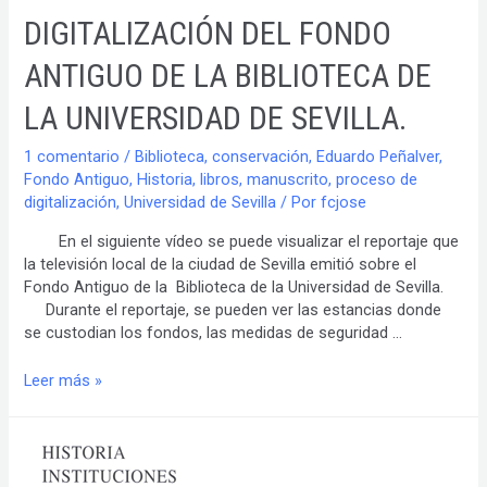
bibliotecario
DIGITALIZACIÓN DEL FONDO
e
informático
ANTIGUO DE LA BIBLIOTECA DE
Universidad
de
LA UNIVERSIDAD DE SEVILLA.
Sevilla
1 comentario
/
Biblioteca
,
conservación
,
Eduardo Peñalver
,
Fondo Antiguo
,
Historia
,
libros
,
manuscrito
,
proceso de
digitalización
,
Universidad de Sevilla
/ Por
fcjose
En el siguiente vídeo se puede visualizar el reportaje que
la televisión local de la ciudad de Sevilla emitió sobre el
Fondo Antiguo de la Biblioteca de la Universidad de Sevilla.
Durante el reportaje, se pueden ver las estancias donde
se custodian los fondos, las medidas de seguridad …
DIGITALIZACIÓN
Leer más »
DEL
FONDO
ANTIGUO
DE