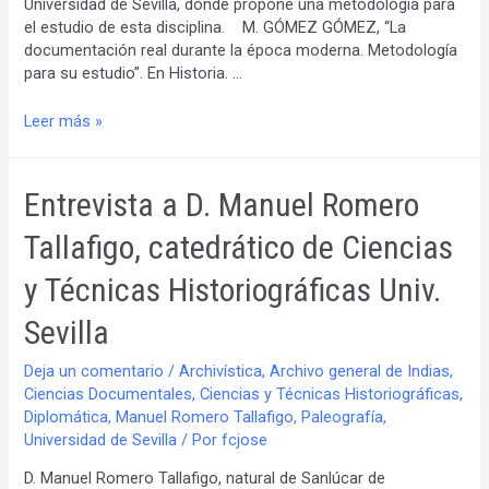
Universidad de Sevilla, donde propone una metodología para
el estudio de esta disciplina. M. GÓMEZ GÓMEZ, “La
documentación real durante la época moderna. Metodología
para su estudio”. En Historia. …
La
Leer más »
documentación
real
durante
Entrevista a D. Manuel Romero
la
época
Tallafigo, catedrático de Ciencias
moderna.
y Técnicas Historiográficas Univ.
Metodología
para
Sevilla
su
estudio.
Deja un comentario
/
Archivística
,
Archivo general de Indias
,
Ciencias Documentales
,
Ciencias y Técnicas Historiográficas
,
Diplomática
,
Manuel Romero Tallafigo
,
Paleografía
,
Universidad de Sevilla
/ Por
fcjose
D. Manuel Romero Tallafigo, natural de Sanlúcar de