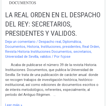
LA
BIBLIOTECA
DE
LA REAL ORDEN EN EL DESPACHO
LA
UNIVERSIDAD
DEL REY: SECRETARIOS,
DE
PRESIDENTES Y VALIDOS.
SEVILLA.
Deja un comentario
/
Despacho real
,
Diplomática
,
Documentos
,
Historia
,
Instituciones
,
presidentes
,
Real Orden
,
Revista Historia Instituciones Documentos
,
secretarios
,
Universidad de Sevilla
,
validos
/ Por
fcjose
Acaba de publicarse el número 39 de la revista Historia.
Instituciones. Documentos, que publica la Universidad de
Sevilla. Se trata de una publicación de carácter anual donde
se recogen trabajos de investigación histórica, histórico-
institucional, así como ediciones de documentos escritos o
de interés metodológico, referentes, especialmente, al
período del Antiguo Régimen. …
LA
Leer más »