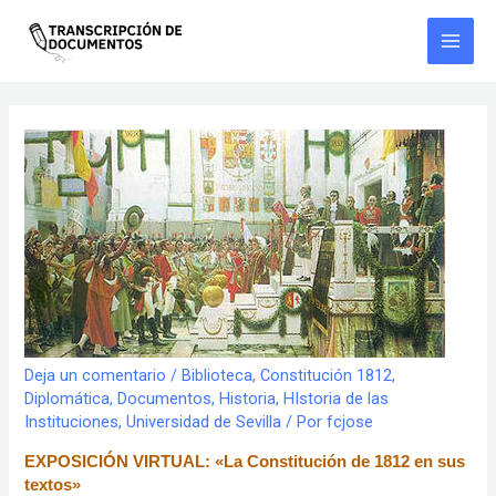
Ir
al
contenido
Main
Men
Deja un comentario
/
Biblioteca
,
Constitución 1812
,
Diplomática
,
Documentos
,
Historia
,
HIstoria de las
Instituciones
,
Universidad de Sevilla
/ Por
fcjose
EXPOSICIÓN VIRTUAL: «La Constitución de 1812 en sus
textos»