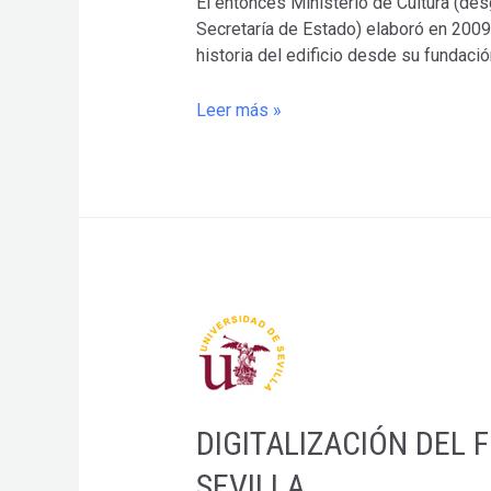
El entonces Ministerio de Cultura (de
Secretaría de Estado) elaboró en 2009 
historia del edificio desde su fundaci
DOCUMENTAL
Leer más »
SOBRE
EL
ARCHIVO
DE
INDIAS
DIGITALIZACIÓN DEL 
SEVILLA.