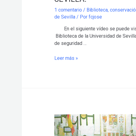
1 comentario
/
Biblioteca
,
conservació
de Sevilla
/ Por
fcjose
En el siguiente vídeo se puede visuali
Biblioteca de la Universidad de Sevil
de seguridad …
DIGITALIZACIÓN
Leer más »
DEL
FONDO
ANTIGUO
DE
LA
BIBLIOTECA
DE
LA
UNIVERSIDAD
DE