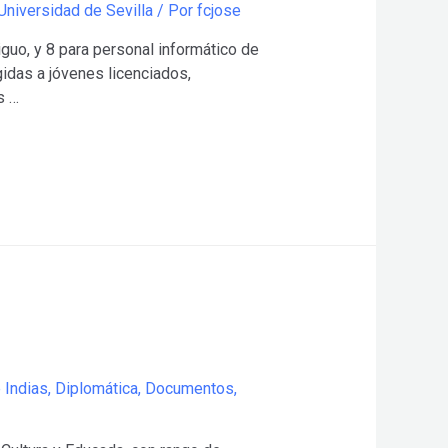
Universidad de Sevilla
/ Por
fcjose
guo, y 8 para personal informático de
gidas a jóvenes licenciados,
s …
 Indias
,
Diplomática
,
Documentos
,