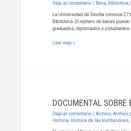
Deja un comentario
/
Beca
,
Biblioteca
,
La Universidad de Sevilla convoca 27 b
Biblioteca. El número de becas puede v
graduados, diplomados y estudiantes 
Convocatoria
Leer más »
2014
becas
de
formación
de
personal
bibliotecario
e
DOCUMENTAL SOBRE E
informático
Universidad
Deja un comentario
/
Archivo
,
Archivo 
de
Historia
,
HIstoria de las Instituciones
,
Sevilla