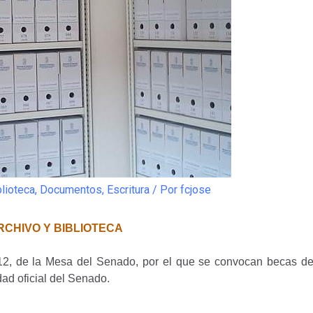
blioteca
,
Documentos
,
Escritura
/ Por
fcjose
CHIVO Y BIBLIOTECA
2, de la Mesa del Senado, por el que se convocan becas de f
dad oficial del Senado.