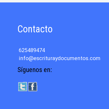
Contacto
625489474
info@escrituraydocumentos.com
Síguenos en: