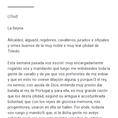
(
Cruz
)
La Reyna
Allcaldes, alguazil, regidores, cavalleros, jurados e ofiçiales
y omes buenos de la muy noble e muy leal çibdad de
Toledo.
Esta semana pasada vos escriví muy encargadamente
rogando vos y mandando que luego me enbiásedes toda la
gente de cavallo y de pie que vos preferistes de me enbiar
y que en esto no oviese dilaçión alguna; y porque/3 el rey,
mi sennor, con ayuda de Dios, entiende muy presto dar
batalla al rey de Portugal y, para ella, es muy grande razón
que los desta çibdad, segúnd su antigua e acostunbrada
boluntad, que con los reyes de gloriosa memoria, mis
progenitores, usaron en ella se hallen. Por ende, todavía
vos ruego y mando/6 que, si la dicha gente no avéys