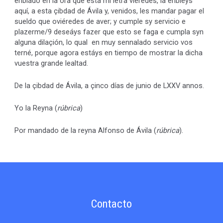
enbiado en la ora que esta mi letra viéredes, la enbiéys
aquí, a esta çibdad de Ávila y, venidos, les mandar pagar el
sueldo que oviéredes de aver; y cumple sy servicio e
plazerme/9 deseáys fazer que esto se faga e cumpla syn
alguna dilaçión, lo qual en muy sennalado servicio vos
terné, porque agora estáys en tiempo de mostrar la dicha
vuestra grande lealtad.
De la çibdad de Ávila, a çinco días de junio de LXXV annos.
Yo la Reyna (
rúbrica
)
Por mandado de la reyna Alfonso de Ávila (
rúbrica
).
Contacto