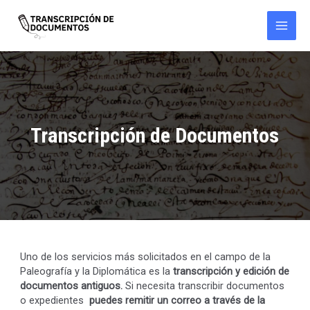
Ir
al
contenido
Main
Men
Transcripción de Documentos
Uno de los servicios más solicitados en el campo de la
Paleografía y la Diplomática es la
transcripción y edición de
documentos antiguos.
Si necesita transcribir documentos
o expedientes
puedes remitir un correo a través de la