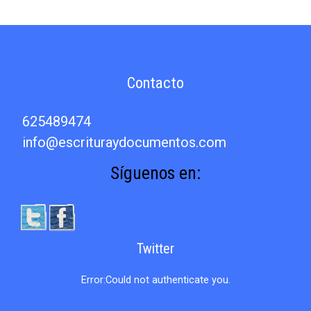
festivo
del
día
de
difuntos
Contacto
625489474
info@escrituraydocumentos.com
Síguenos en:
Twitter
Error:Could not authenticate you.