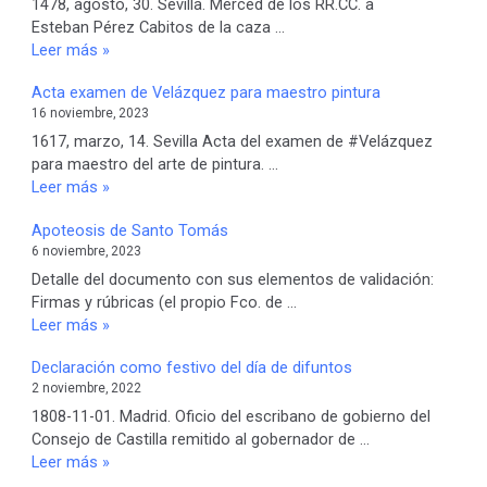
1478, agosto, 30. Sevilla. Merced de los RR.CC. a
Esteban Pérez Cabitos de la caza …
1478.
Leer más »
Donación
Acta examen de Velázquez para maestro pintura
del
16 noviembre, 2023
Caño
y
1617, marzo, 14. Sevilla Acta del examen de #Velázquez
Madre
para maestro del arte de pintura. …
de
Acta
Leer más »
las
examen
Apoteosis de Santo Tomás
Rocinas
de
6 noviembre, 2023
(El
Velázquez
Rocío).
para
Detalle del documento con sus elementos de validación:
maestro
Firmas y rúbricas (el propio Fco. de …
pintura
Apoteosis
Leer más »
de
Declaración como festivo del día de difuntos
Santo
2 noviembre, 2022
Tomás
1808-11-01. Madrid. Oficio del escribano de gobierno del
Consejo de Castilla remitido al gobernador de …
Declaración
Leer más »
como