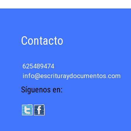
Contacto
625489474
info@escrituraydocumentos.com
Síguenos en: