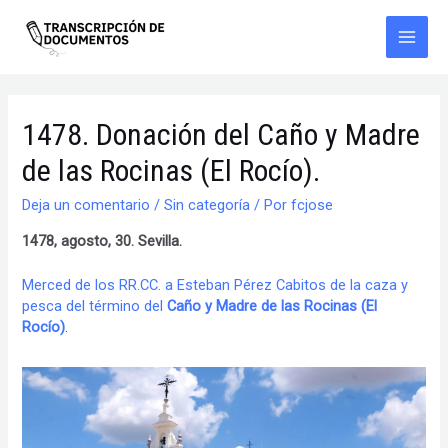
Ir
al
contenido
Main
Men
1478. Donación del Caño y Madre
de las Rocinas (El Rocío).
Deja un comentario
/
Sin categoría
/ Por
fcjose
1478, agosto, 30. Sevilla.
Merced de los RR.CC. a Esteban Pérez Cabitos de la caza y
pesca del término del
Caño y Madre de las Rocinas (El
Rocío)
.