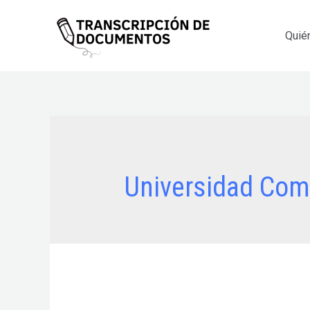
Ir
al
Quié
contenido
Universidad Com