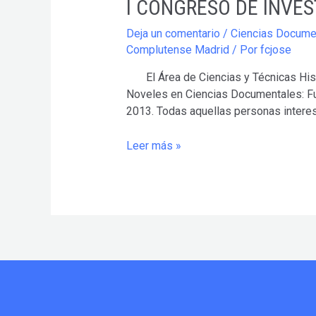
I CONGRESO DE INVE
Deja un comentario
/
Ciencias Docume
Complutense Madrid
/ Por
fcjose
El Área de Ciencias y Técnicas Histo
Noveles en Ciencias Documentales: Fun
2013. Todas aquellas personas intere
I
Leer más »
CONGRESO
DE
INVESTIGADORES
NOVELES
EN
CIENCIAS
DOCUMENTALES