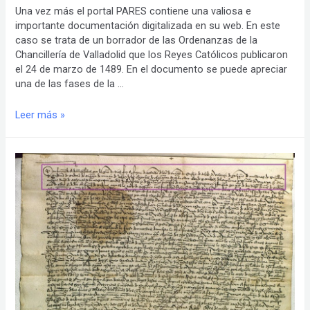
Una vez más el portal PARES contiene una valiosa e
importante documentación digitalizada en su web. En este
caso se trata de un borrador de las Ordenanzas de la
Chancillería de Valladolid que los Reyes Católicos publicaron
el 24 de marzo de 1489. En el documento se puede apreciar
una de las fases de la …
1489.Ordenanzas
Leer más »
de
la
Corte
y
Chancillería
de
Valladolid