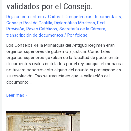
validados por el Consejo.
Deja un comentario
/
Carlos I
,
Competencias documentales
,
Consejo Real de Castilla
,
Diplomática Moderna
,
Real
Provisión
,
Reyes Católicos
,
Secretaría de la Cámara
,
transcripción de documentos
/ Por
fcjose
Los Consejos de la Monarquía del Antiguo Régimen eran
órganos superiores de gobierno y justicia. Como tales
órganos superiores gozaban de la facultad de poder emitir
documentos reales intitulados por el rey, aunque el monarca
no tuviera conocimiento alguno del asunto ni participase en
su resolución. Eso se traducía en que la validación del
documento …
Competencias
Leer más »
documentales
de
los
Consejos
de