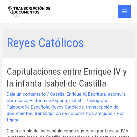
Ir
al
contenido
Main
Men
Reyes Católicos
Capitulaciones entre Enrique IV y
la infanta Isabel de Castilla
Deja un comentario
/
Castilla
,
Enrique IV
,
Escritura
,
escritura
cortesana
,
Historia de España
,
Isabel I
,
Paleografía
,
Paleografía Española
,
Reyes Católicos
,
transcripción de
documentos
,
transcripción de documentos antiguos
/ Por
fcjose
Copia simple de las capitulaciones suscritas por Enrique IV y