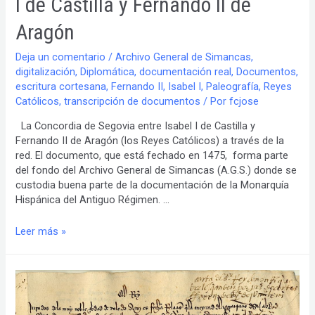
I de Castilla y Fernando II de
Aragón
Deja un comentario
/
Archivo General de Simancas
,
digitalización
,
Diplomática
,
documentación real
,
Documentos
,
escritura cortesana
,
Fernando II
,
Isabel I
,
Paleografía
,
Reyes
Católicos
,
transcripción de documentos
/ Por
fcjose
La Concordia de Segovia entre Isabel I de Castilla y
Fernando II de Aragón (los Reyes Católicos) a través de la
red. El documento, que está fechado en 1475, forma parte
del fondo del Archivo General de Simancas (A.G.S.) donde se
custodia buena parte de la documentación de la Monarquía
Hispánica del Antiguo Régimen. …
Concordia
Leer más »
de
Segovia
entre
Isabel
I