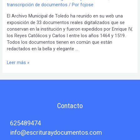
transcripción de documentos
/ Por
fcjose
El Archivo Municipal de Toledo ha reunido en su web una
exposición de 33 documentos reales digitalizados que se
conservan en la institución y fueron expedidos por Enrique IV,
los Reyes Católicos y Carlos I entre los años 1464 y 1519.
Todos los documentos tienen en común que están
redactados en la bella y elegante …
Exposición.
Leer más »
La
escritura
cortesana
en
los
documentos
Contacto
reales
del
Archivo
625489474
Municipal
info@escrituraydocumentos.com
de