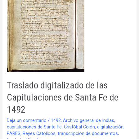
la
Monarquía.
Expedición
de
documentos
intitulados
por
el
rey,
pero
sólo
validados
por
Traslado digitalizado de las
el
Consejo.
Capitulaciones de Santa Fe de
1492
Deja un comentario
/
1492
,
Archivo general de Indias
,
capitulaciones de Santa Fe
,
Cristóbal Colón
,
digitalización
,
PARES
,
Reyes Católicos
,
transcripción de documentos
,