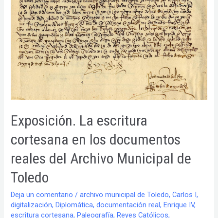
de
Castilla
y
Fernando
II
de
Aragón
Exposición. La escritura
cortesana en los documentos
reales del Archivo Municipal de
Toledo
Deja un comentario
/
archivo municipal de Toledo
,
Carlos I
,
digitalización
,
Diplomática
,
documentación real
,
Enrique IV
,
escritura cortesana
,
Paleografía
,
Reyes Católicos
,