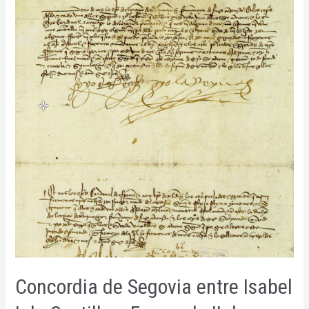
1494
digitalizado
en
pdf
Concordia de Segovia entre Isabel