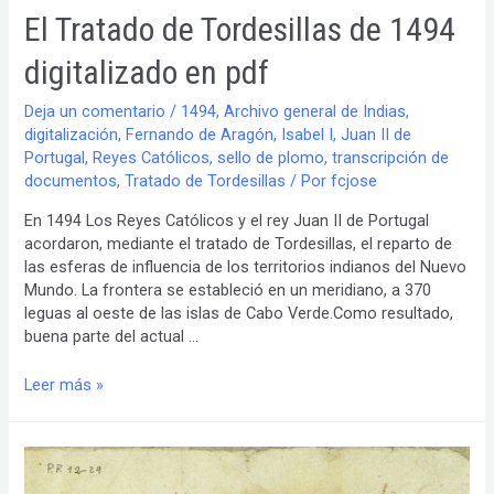
El Tratado de Tordesillas de 1494
digitalizado en pdf
Deja un comentario
/
1494
,
Archivo general de Indias
,
digitalización
,
Fernando de Aragón
,
Isabel I
,
Juan II de
Portugal
,
Reyes Católicos
,
sello de plomo
,
transcripción de
documentos
,
Tratado de Tordesillas
/ Por
fcjose
En 1494 Los Reyes Católicos y el rey Juan II de Portugal
acordaron, mediante el tratado de Tordesillas, el reparto de
las esferas de influencia de los territorios indianos del Nuevo
Mundo. La frontera se estableció en un meridiano, a 370
leguas al oeste de las islas de Cabo Verde.Como resultado,
buena parte del actual …
El
Leer más »
Tratado
de
Tordesillas
de