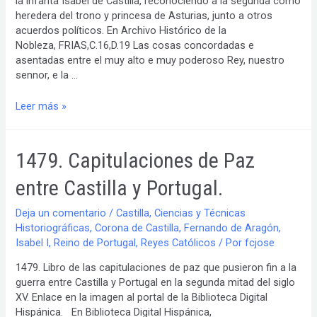
la infanta Isabel de Castilla, reconociendo a la segunda como
heredera del trono y princesa de Asturias, junto a otros
acuerdos políticos. En Archivo Histórico de la
Nobleza, FRIAS,C.16,D.19 Las cosas concordadas e
asentadas entre el muy alto e muy poderoso Rey, nuestro
sennor, e la …
Capitulaciones
Leer más »
entre
Enrique
IV
1479. Capitulaciones de Paz
y
la
entre Castilla y Portugal.
infanta
Isabel
Deja un comentario
/
Castilla
,
Ciencias y Técnicas
de
Historiográficas
,
Corona de Castilla
,
Fernando de Aragón
,
Castilla
Isabel I
,
Reino de Portugal
,
Reyes Católicos
/ Por
fcjose
1479. Libro de las capitulaciones de paz que pusieron fin a la
guerra entre Castilla y Portugal en la segunda mitad del siglo
XV. Enlace en la imagen al portal de la Biblioteca Digital
Hispánica. En Biblioteca Digital Hispánica,