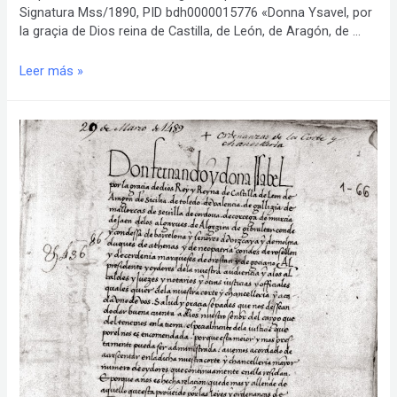
Signatura Mss/1890, PID bdh0000015776 «Donna Ysavel, por
la graçia de Dios reina de Castilla, de León, de Aragón, de …
1479.
Leer más »
Capitulaciones
de
Paz
entre
Castilla
y
Portugal.