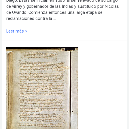
Diego. Éstas se inician en 1505, al ser relevado de su cargo
de virrey y gobernador de las Indias y sustituido por Nicolás
de Ovando. Comienza entonces una larga etapa de
reclamaciones contra la …
1505.
Leer más »
Carta
autógrafa
de
Cristóbal
Colón
a
su
hijo
Diego.