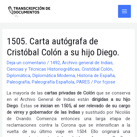
Ir
al
contenido
Main
Men
1505. Carta autógrafa de
Cristóbal Colón a su hijo Diego.
Deja un comentario
/
1492
,
Archivo general de Indias
,
Ciencias y Técnicas Historiográficas
,
Cristóbal Colón
,
Diplomática
,
Diplomática Moderna
,
Historia de España
,
Paleografía
,
Paleografía Española
,
PARES
/ Por
fcjose
La mayoría de las
cartas privadas de Colón
que se conserva
en el Archivo General de Indias están
dirigidas a su hijo
Diego
. Éstas s
e inician en 1505, al ser relevado de su cargo
de virrey y gobernador de las Indias
y sustituido por Nicolás
de Ovando. Comienza entonces una larga etapa de
reclamaciones contra la Corona que se intensifican a la
vuelta de su último viaje en 1504. Ello originará una