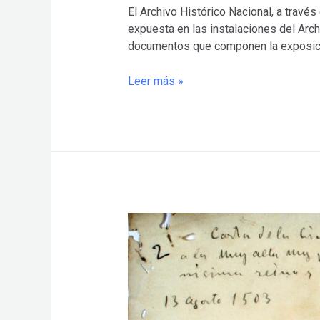
El Archivo Histórico Nacional, a travé
expuesta en las instalaciones del Archiv
documentos que componen la exposici
Exposición»Isabel
Leer más »
la
Católica.
Iconografía
Real»
en
el
Archivo
Histórico
Nacional.