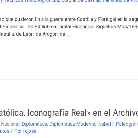
 y Técnicas Historiográficas
,
Corona de Castilla
,
Fernando de Ar
z que pusieron fin a la guerra entre Castilla y Portugal en la seg
ital Hispánica. En Biblioteca Digital Hispánica, Signatura Mss
Castilla, de León, de Aragón, de …
tólica. Iconografía Real» en el Archiv
 Nacional
,
Diplomática
,
Diplomática Moderna
,
Isabel I
,
Paleograf
entos
/ Por
fcjose