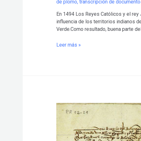
de plomo
,
transcripción de documento
En 1494 Los Reyes Católicos y el rey J
influencia de los territorios indianos
Verde.Como resultado, buena parte del
El
Leer más »
Tratado
de
Tordesillas
de
1494
digitalizado
en
pdf