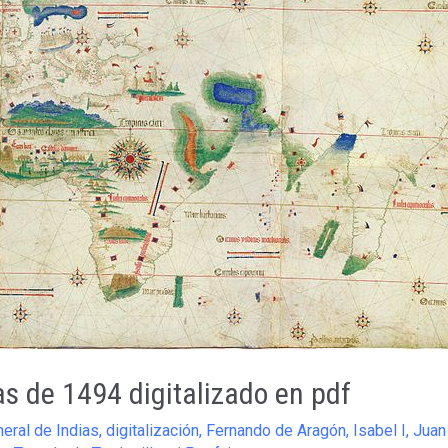
as de 1494 digitalizado en pdf
eral de Indias
,
digitalización
,
Fernando de Aragón
,
Isabel I
,
Juan 