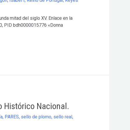
agón
,
Isabel I
,
Reino de Portugal
,
Reyes
unda mitad del siglo XV. Enlace en la
/1890, PID bdh0000015776 «Donna
o Histórico Nacional.
ía
,
PARES
,
sello de plomo
,
sello real
,