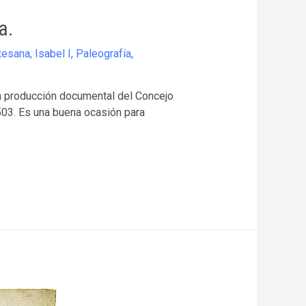
a.
rtesana
,
Isabel I
,
Paleografía
,
la producción documental del Concejo
1503. Es una buena ocasión para