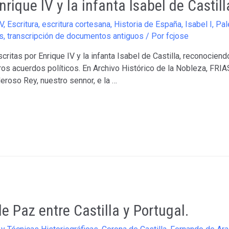
rique IV y la infanta Isabel de Castill
V
,
Escritura
,
escritura cortesana
,
Historia de España
,
Isabel I
,
Pal
s
,
transcripción de documentos antiguos
/ Por
fcjose
critas por Enrique IV y la infanta Isabel de Castilla, reconocie
otros acuerdos políticos. En Archivo Histórico de la Nobleza, FR
eroso Rey, nuestro sennor, e la …
e Paz entre Castilla y Portugal.