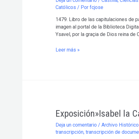
Deja un comentario
/
Castilla
,
Ciencias
Católicos
/ Por
fcjose
1479. Libro de las capitulaciones de pa
imagen al portal de la Biblioteca Dig
Ysavel, por la graçia de Dios reina de 
1479.
Leer más »
Capitulaciones
de
Paz
entre
Castilla
y
Portugal.
Exposición»Isabel la Ca
Deja un comentario
/
Archivo Histórico
transcripción
,
transcripción de docum