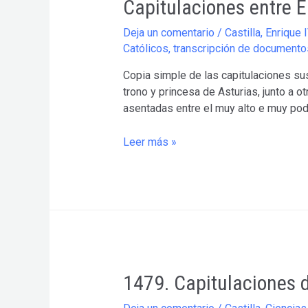
Capitulaciones entre En
Deja un comentario
/
Castilla
,
Enrique I
Católicos
,
transcripción de documento
Copia simple de las capitulaciones sus
trono y princesa de Asturias, junto a 
asentadas entre el muy alto e muy pod
Capitulaciones
Leer más »
entre
Enrique
IV
y
la
infanta
Isabel
de
1479. Capitulaciones d
Castilla