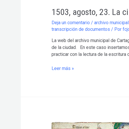
1503, agosto, 23. La c
Deja un comentario
/
archivo municipa
transcripción de documentos
/ Por
fcj
La web del archivo municipal de Carta
de la ciudad. En este caso insertamos 
practicar con la lectura de la escritura
1503,
Leer más »
agosto,
23.
La
ciudad
de
Cartagena
a
Isabel