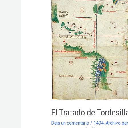
la
Católica.
El Tratado de Tordesill
Deja un comentario
/
1494
,
Archivo gen