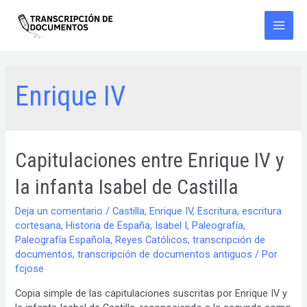
Ir
al
contenido
Main
Men
Enrique IV
Capitulaciones entre Enrique IV y
la infanta Isabel de Castilla
Deja un comentario
/
Castilla
,
Enrique IV
,
Escritura
,
escritura
cortesana
,
Historia de España
,
Isabel I
,
Paleografía
,
Paleografía Española
,
Reyes Católicos
,
transcripción de
documentos
,
transcripción de documentos antiguos
/ Por
fcjose
Copia simple de las capitulaciones suscritas por Enrique IV y