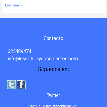
Exposición.
Leer más »
La
escritura
cortesana
en
los
documentos
Contacto
reales
del
Archivo
625489474
Municipal
info@escrituraydocumentos.com
de
Toledo
Síguenos en:
Twitter
Error:Could not authenticate you.