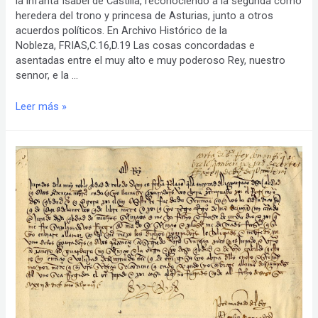
la infanta Isabel de Castilla, reconociendo a la segunda como
heredera del trono y princesa de Asturias, junto a otros
acuerdos políticos. En Archivo Histórico de la
Nobleza, FRIAS,C.16,D.19 Las cosas concordadas e
asentadas entre el muy alto e muy poderoso Rey, nuestro
sennor, e la …
Capitulaciones
Leer más »
entre
Enrique
IV
y
la
infanta
Isabel
de
Castilla