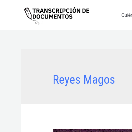
Ir
al
Quié
contenido
Reyes Magos