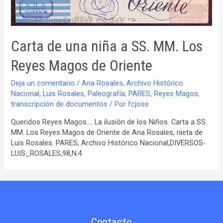
Carta de una niña a SS. MM. Los
Reyes Magos de Oriente
Deja un comentario
/
Ana Rosales
,
Archivo Histórico
Nacional
,
Luis Rosales
,
Paleografía
,
PARES
,
Reyes Magos
,
transcripción de documentos
/ Por
fcjose
Queridos Reyes Magos…. La ilusión de los Niños. Carta a SS.
MM. Los Reyes Magos de Oriente de Ana Rosales, nieta de
Luis Rosales. PARES, Archivo Histórico Nacional,DIVERSOS-
LUIS_ROSALES,98,N.4
Contacto