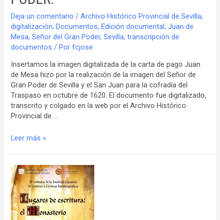
Deja un comentario
/
Archivo Histórico Provincial de Sevilla
,
digitalización
,
Documentos
,
Edición documental
,
Juan de
Mesa
,
Señor del Gran Poder
,
Sevilla
,
transcripción de
documentos
/ Por
fcjose
Insertamos la imagen digitalizada de la carta de pago Juan
de Mesa hizo por la realización de la imagen del Señor de
Gran Poder de Sevilla y el San Juan para la cofradía del
Traspaso en octubre de 1620. El documento fue digitalizado,
transcrito y colgado en la web por el Archivo Histórico
Provincial de …
Juan
Leer más »
de
Mesa
y
la
carta
de
pago
por