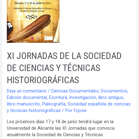
la
realización
del
GRAN
PODER.
XI JORNADAS DE LA SOCIEDAD
DE CIENCIAS Y TÉCNICAS
HISTORIOGRÁFICAS
Deja un comentario
/
Ciencias Documentales
,
Documentos
,
Edición documental
,
Escritura
,
Investigación
,
libro antiguo
,
libro manuscrito
,
Paleografía
,
Sociedad española de ciencias
y técnicas historiográficas
/ Por
fcjose
Los próximos días 17 y 18 de junio tendrá lugar en la
Universidad de Alicante las XI Jornadas que convoca
anualmente la Sociedad de Ciencias y Técnicas