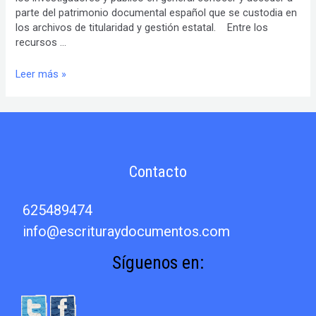
parte del patrimonio documental español que se custodia en
los archivos de titularidad y gestión estatal. Entre los
recursos …
PARES
Leer más »
(Portal
de
Archivos
Españoles)
Contacto
625489474
info@escrituraydocumentos.com
Síguenos en: