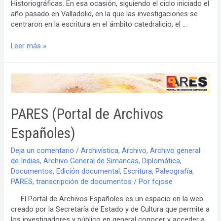
Historiográficas. En esa ocasión, siguiendo el ciclo iniciado el
año pasado en Valladolid, en la que las investigaciones se
centraron en la escritura en el ámbito catedralicio, el …
XI
Leer más »
JORNADAS
DE
LA
SOCIEDAD
DE
CIENCIAS
PARES (Portal de Archivos
Y
TÉCNICAS
Españoles)
HISTORIOGRÁFICAS
Deja un comentario
/
Archivística
,
Archivo
,
Archivo general
de Indias
,
Archivo General de Simancas
,
Diplomática
,
Documentos
,
Edición documental
,
Escritura
,
Paleografía
,
PARES
,
transcripción de documentos
/ Por
fcjose
El Portal de Archivos Españoles es un espacio en la web
creado por la Secretaría de Estado y de Cultura que permite a
los investigadores y público en general conocer y acceder a