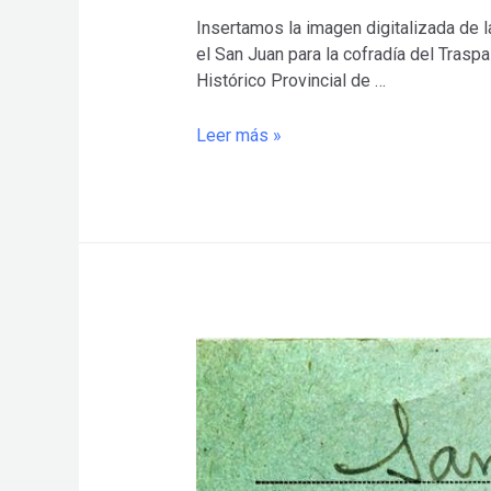
Insertamos la imagen digitalizada de l
el San Juan para la cofradía del Trasp
Histórico Provincial de …
Juan
Leer más »
de
Mesa
y
la
carta
de
pago
por
la
realización
del
GRAN
PODER.