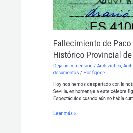
Fallecimiento de Paco 
Histórico Provincial de
Deja un comentario
/
Archivística
,
Arch
documentos
/ Por
fcjose
Hoy nos hemos despertado con la notici
Sevilla, en homenaje a este célebre fig
Espectáculos cuando aún no había cum
Fallecimiento
Leer más »
de
Paco