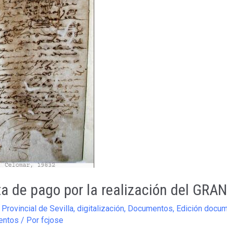
ta de pago por la realización del GRA
 Provincial de Sevilla
,
digitalización
,
Documentos
,
Edición docum
entos
/ Por
fcjose