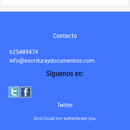
del
secretario
Antonio
Pérez
a
su
Contacto
mujer
sobre
el
625489474
asesinato
info@escrituraydocumentos.com
de
Juan
Síguenos en:
de
Escobedo.
Twitter
Error:Could not authenticate you.