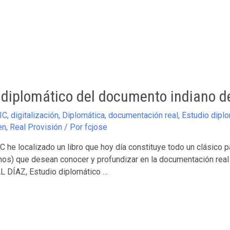
o diplomático del documento indiano de
IC
,
digitalización
,
Diplomática
,
documentación real
,
Estudio dipl
en
,
Real Provisión
/ Por
fcjose
IC he localizado un libro que hoy día constituye todo un clásico
os) que desean conocer y profundizar en la documentación real i
AL DÍAZ, Estudio diplomático …