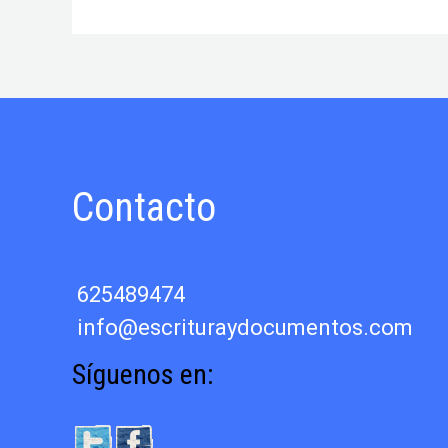
del
documento
indiano
de
J.
J.
Real
Díaz
Contacto
625489474
info@escrituraydocumentos.com
Síguenos en: