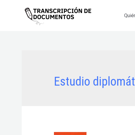
Ir
al
Quié
contenido
Estudio diplomát