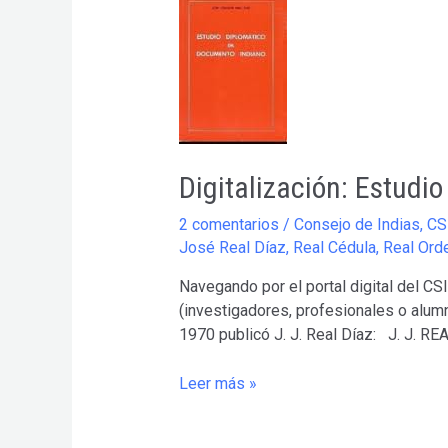
Digitalización: Estudi
2 comentarios
/
Consejo de Indias
,
CS
José Real Díaz
,
Real Cédula
,
Real Ord
Navegando por el portal digital del CS
(investigadores, profesionales o alumn
1970 publicó J. J. Real Díaz: J. J. RE
Digitalización:
Leer más »
Estudio
diplomático