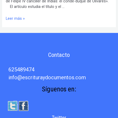
de Felipe IV canciller de Indias: el conde-duque de Olivares».
El artículo estudia el título y el …
Artículo
Leer más »
de
investigación
sobre
el
conde-
duque
Contacto
de
Olivares,
valido
625489474
de
info@escrituraydocumentos.com
Felipe
IV,
Síguenos en:
como
Canciller
de
Indias
(1623-
Twitter
1643)