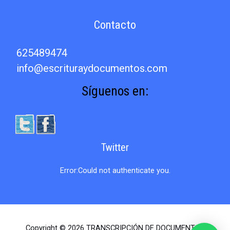
SELLO
Y
Contacto
REGISTRO
DE
INDIAS»
625489474
info@escrituraydocumentos.com
Síguenos en:
Twitter
Error:Could not authenticate you.
Copyright © 2026 TRANSCRIPCIÓN DE DOCUMENTOS