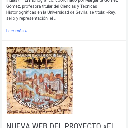
Indias». El monográfico, coordinado por Margarita Gómez
Gómez, profesora titular del Ciencias y Técnicas
Historiográficas en la Universidad de Sevilla, se titula: «Rey,
sello y representación: el …
Rey,
Leer más »
sello
y
representación:
el
poder
de
la
escritura
y
el
documento
en
el
gobierno
de
NUEVA WEB DEL PROYECTO «EL
Indias.