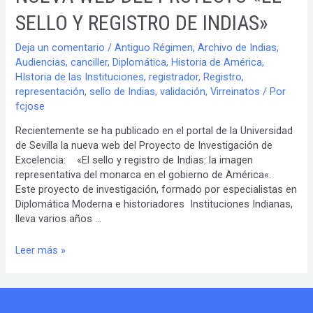
SELLO Y REGISTRO DE INDIAS»
Deja un comentario
/
Antiguo Régimen
,
Archivo de Indias
,
Audiencias
,
canciller
,
Diplomática
,
Historia de América
,
HIstoria de las Instituciones
,
registrador
,
Registro
,
representación
,
sello de Indias
,
validación
,
Virreinatos
/ Por
fcjose
Recientemente se ha publicado en el portal de la Universidad
de Sevilla la nueva web del Proyecto de Investigación de
Excelencia: «El sello y registro de Indias: la imagen
representativa del monarca en el gobierno de América«.
Este proyecto de investigación, formado por especialistas en
Diplomática Moderna e historiadores Instituciones Indianas,
lleva varios años …
NUEVA
Leer más »
WEB
DEL
PROYECTO
«EL