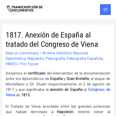
Ir
al
contenido
Main
Men
1817. Anexión de España al
tratado del Congreso de Viena
Deja un comentario
/
Archivo Histórico Nacional
,
Diplomática
,
Napoleón
,
Paleografía
,
Paleografía Española
,
PARES
/ Por
fcjose
Incluimos el
certificado
del intercambio de la documentación
entre los diplomáticos de
España
y
Gran Bretaña
, el duque de
Montellano y Ch. Stuart respectivamente, el 2 de agosto de
1817 y que significaba la
anexión de España
al
Congreso de
Viena
de
1815
.
El Tratado de Viena acordado entre las grandes potencias
que habían derrotado a
Napoleón
, intentó volver al